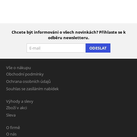
Chcete být informováni o všech novinkách? Přihlaste se k
odběru newsletteru.
ODESLAT
Vše o nákupu
Obchodní podmínky
Ochrana osobních údajů
Souhlas se zasíláním nabídek
Výhody a slevy
Zboží v akci
Sleva
O firmě
O nás