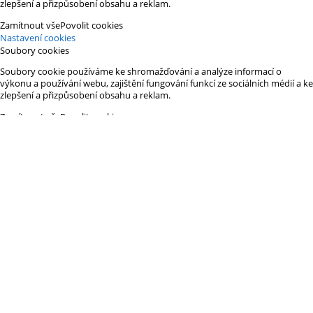
zlepšení a přizpůsobení obsahu a reklam.
Zamítnout vše
Povolit cookies
Nastavení cookies
Soubory cookies
Soubory cookie používáme ke shromažďování a analýze informací o
výkonu a používání webu, zajištění fungování funkcí ze sociálních médií a ke
zlepšení a přizpůsobení obsahu a reklam.
Zamítnout vše
Povolit cookies
Nutné soubory cookie
Některé soubory cookie jsou vyžadovány, aby byla zajištěna základní
funkčnost. Bez těchto cookies nebude web fungovat správně. Ve výchozím
nastavení jsou povoleny a nelze je zakázat.
Preferenční cookie
Preferenční soubory cookie umožňují, aby si webový server zapamatoval
informace, díky nimž přizpůsobil vzhledu nebo chování webu každému
uživateli. Mezi tyto informace může patřit ukládání vybrané měny, regionu,
jazyka nebo barevného motivu.
Analytické soubory cookie