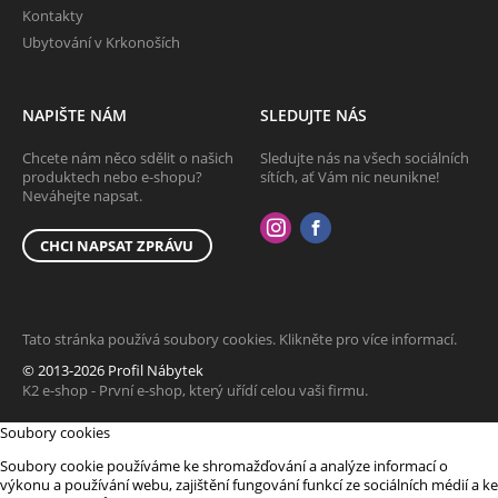
Kontakty
Ubytování v Krkonoších
NAPIŠTE NÁM
SLEDUJTE NÁS
Chcete nám něco sdělit o našich
Sledujte nás na všech sociálních
produktech nebo e-shopu?
sítích, ať Vám nic neunikne!
Neváhejte napsat.
CHCI NAPSAT ZPRÁVU
Tato stránka používá soubory cookies. Klikněte pro více informací.
© 2013-2026 Profil Nábytek
K2 e-shop - První e-shop, který uřídí celou vaši firmu.
Soubory cookies
Soubory cookie používáme ke shromažďování a analýze informací o
výkonu a používání webu, zajištění fungování funkcí ze sociálních médií a ke