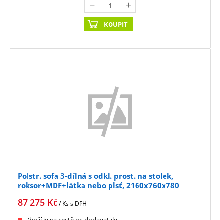
KOUPIT
Polstr. sofa 3-dílná s odkl. prost. na stolek,
roksor+MDF+látka nebo plsť, 2160x760x780
87 275
Kč
/ Ks
s DPH
Zboží je na cestě od dodavatele