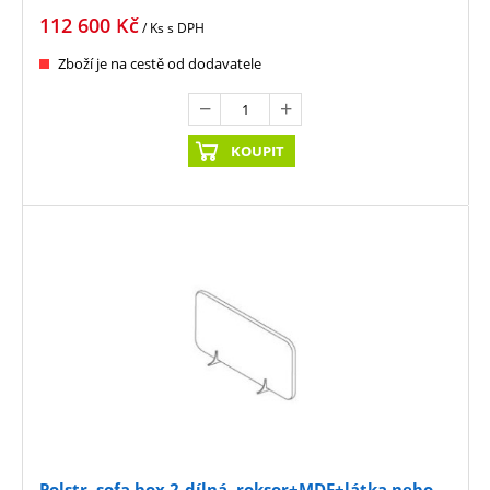
112 600
Kč
/ Ks
s DPH
Zboží je na cestě od dodavatele
KOUPIT
Polstr. sofa box 2-dílná, roksor+MDF+látka nebo