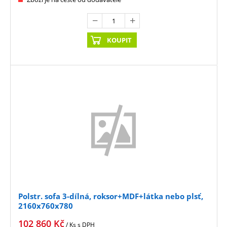
KOUPIT
Polstr. sofa 3-dílná, roksor+MDF+látka nebo plsť,
2160x760x780
102 860
Kč
/ Ks
s DPH