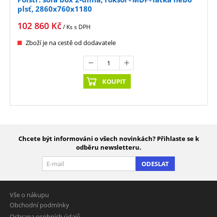
plsť, 2860x760x1180
102 860
Kč
/ Ks
s DPH
Zboží je na cestě od dodavatele
KOUPIT
Chcete být informováni o všech novinkách? Přihlaste se k
odběru newsletteru.
ODESLAT
Vše o nákupu
Obchodní podmínky
Ochrana osobních údajů