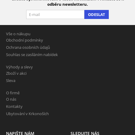
odběru newsletteru.
ODESLAT
Vše o nákupu
Obchodní podmínky
Ochrana osobních údajů
Souhlas se zasíláním nabídek
Výhody a slevy
Zboží v akci
Sleva
O firmě
O nás
Kontakty
Ubytování v Krkonoších
NAPIŠTE NÁM
SLEDUJTE NÁS