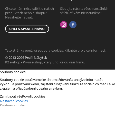
Chcete nám něco sdělit o našich
Sledujte nás na všech sociálních
produktech nebo e-shopu?
sítích, ať Vám nic neunikne!
Neváhejte napsat.
CHCI NAPSAT ZPRÁVU
Tato stránka používá soubory cookies. Klikněte pro více informací.
© 2013-2026 Profil Nábytek
K2 e-shop - První e-shop, který uřídí celou vaši firmu.
Soubory cookies
Soubory cookie používáme ke shromažďování a analýze informací o
výkonu a používání webu, zajištění fungování funkcí ze sociálních médií a ke
zlepšení a přizpůsobení obsahu a reklam.
Zamítnout vše
Povolit cookies
Nastavení cookies
Soubory cookies
Soubory cookie používáme ke shromažďování a analýze informací o