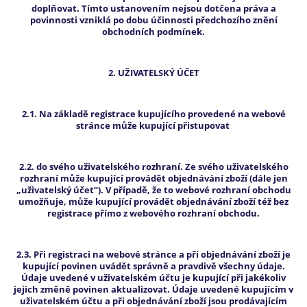
doplňovat. Tímto ustanovením nejsou dotčena práva a
povinnosti vzniklá po dobu účinnosti předchozího znění
obchodních podmínek.
2. UŽIVATELSKÝ ÚČET
2.1. Na základě registrace kupujícího provedené na webové
stránce může kupující přistupovat
2.2. do svého uživatelského rozhraní. Ze svého uživatelského
rozhraní může kupující provádět objednávání zboží (dále jen
„uživatelský účet“). V případě, že to webové rozhraní obchodu
umožňuje, může kupující provádět objednávání zboží též bez
registrace přímo z webového rozhraní obchodu.
2.3. Při registraci na webové stránce a při objednávání zboží je
kupující povinen uvádět správně a pravdivě všechny údaje.
Údaje uvedené v uživatelském účtu je kupující při jakékoliv
jejich změně povinen aktualizovat. Údaje uvedené kupujícím v
uživatelském účtu a při objednávání zboží jsou prodávajícím