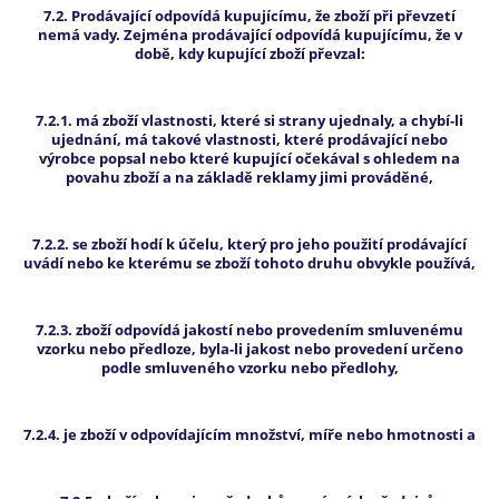
7.2. Prodávající odpovídá kupujícímu, že zboží při převzetí
nemá vady. Zejména prodávající odpovídá kupujícímu, že v
době, kdy kupující zboží převzal:
7.2.1. má zboží vlastnosti, které si strany ujednaly, a chybí-li
ujednání, má takové vlastnosti, které prodávající nebo
výrobce popsal nebo které kupující očekával s ohledem na
povahu zboží a na základě reklamy jimi prováděné,
7.2.2. se zboží hodí k účelu, který pro jeho použití prodávající
uvádí nebo ke kterému se zboží tohoto druhu obvykle používá,
7.2.3. zboží odpovídá jakostí nebo provedením smluvenému
vzorku nebo předloze, byla-li jakost nebo provedení určeno
podle smluveného vzorku nebo předlohy,
7.2.4. je zboží v odpovídajícím množství, míře nebo hmotnosti a