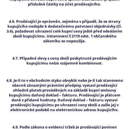
příslušné částky na účet prodávajícího.
4.6. Prodávající je oprávněn, zejména v případě, že ze strany
kupujícího nedojde k dodatečnému potvrzení objednávky (čl.
3.6), požadovat uhrazení celé kupní ceny ještě před odesláním
zboží kupujícímu. Ustanovení § 2119 odst. 1 občanského
zákoníku se nepoužije.
4.7. Případné slevy z ceny zboží poskytnuté prodávajícím
kupujícímu nelze vzájemně kombinovat.
4.8. Je-li to v obchodním styku obvyklé nebo je-li tak stanoveno
obecně závaznými právními předpisy, vystaví prodávající
ohledně plateb prováděných na základě kupní smlouvy
kupujícímu daňový doklad – fakturu. Prodávající je plátcem
daně z přidané hodnoty. Daňový doklad – fakturu vystaví
prodávající kupujícímu po uhrazení ceny zboží a zašle jej v
elektronické podobě na elektronickou adresu kupujícího.
4.9. Podle zákona o evidenci tržeb je prodávající povinen