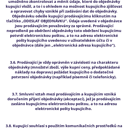
umožněno zkontrolovat a měnit údaje, které do objednávky
kupující vložil, a to i s ohledem na možnost kupujícího zjišťovat
a opravovat chyby vzniklé při zadávání dat do objednávky.
Objednávku odešle kupující prodávajícímu kliknutím na
tlačítko „ODESLAT OBJEDNÁVKU“. Údaje uvedené v objednávce
jsou prodávajícím považovány za správné. Prodávající
neprodleně po obdržení objednávky toto obdržení kupujícímu
potvrdí elektronickou poštou, a to na adresu elektronické
pošty kupujícího uvedenou v uživatelském účtu či v
objednávce (dále jen „elektronická adresa kupujícího“).
3.6. Prodávající je vždy oprávněn v závislosti na charakteru
objednávky (množství zboží, výše kupní ceny, předpokládané
náklady na dopravu) požádat kupujícího o dodatečné
potvrzení objednávky (například písemně či telefonicky).
3.7. Smluvní vztah mezi prodávajícím a kupujícím vzniká
doručením přijetí objednávky (akceptací), jež je prodávajícím
zasláno kupujícímu elektronickou poštou, a to na adresu
elektronické pošty kupujícího.
3.8. Kupující souhlasí s použitím komunikačních prostředků na