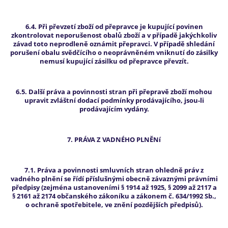
6.4. Při převzetí zboží od přepravce je kupující povinen
zkontrolovat neporušenost obalů zboží a v případě jakýchkoliv
závad toto neprodleně oznámit přepravci. V případě shledání
porušení obalu svědčícího o neoprávněném vniknutí do zásilky
nemusí kupující zásilku od přepravce převzít.
6.5. Další práva a povinnosti stran při přepravě zboží mohou
upravit zvláštní dodací podmínky prodávajícího, jsou-li
prodávajícím vydány.
7. PRÁVA Z VADNÉHO PLNĚNí
7.1. Práva a povinnosti smluvních stran ohledně práv z
vadného plnění se řídí příslušnými obecně závaznými právními
předpisy (zejména ustanoveními § 1914 až 1925, § 2099 až 2117 a
§ 2161 až 2174 občanského zákoníku a zákonem č. 634/1992 Sb.,
o ochraně spotřebitele, ve znění pozdějších předpisů).