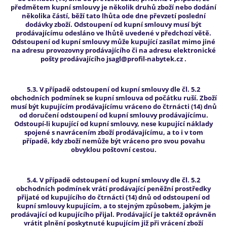
předmětem kupní smlouvy je několik druhů zboží nebo dodání
několika částí, běží tato lhůta ode dne převzetí poslední
dodávky zboží. Odstoupení od kupní smlouvy musí být
prodávajícímu odesláno ve lhůtě uvedené v předchozí větě.
Odstoupení od kupní smlouvy může kupující zasílat mimo jiné
na adresu provozovny prodávajícího či na adresu elektronické
pošty prodávajícího jsagl@profil-nabytek.cz .
5.3. V případě odstoupení od kupní smlouvy dle čl. 5.2
obchodních podmínek se kupní smlouva od počátku ruší. Zboží
musí být kupujícím prodávajícímu vráceno do čtrnácti (14) dnů
od doručení odstoupení od kupní smlouvy prodávajícímu.
Odstoupí-li kupující od kupní smlouvy, nese kupující náklady
spojené s navrácením zboží prodávajícímu, a to i v tom
případě, kdy zboží nemůže být vráceno pro svou povahu
obvyklou poštovní cestou.
5.4. V případě odstoupení od kupní smlouvy dle čl. 5.2
obchodních podmínek vrátí prodávající peněžní prostředky
přijaté od kupujícího do čtrnácti (14) dnů od odstoupení od
kupní smlouvy kupujícím, a to stejným způsobem, jakým je
prodávající od kupujícího přijal. Prodávající je taktéž oprávněn
vrátit plnění poskytnuté kupujícím již při vrácení zboží