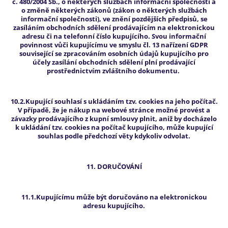
č. 480/2004 Sb., o některých službách informační společnosti a
o změně některých zákonů (zákon o některých službách
informační společnosti), ve znění pozdějších předpisů, se
zasíláním obchodních sdělení prodávajícím na elektronickou
adresu či na telefonní číslo kupujícího. Svou informační
povinnost vůči kupujícímu ve smyslu čl. 13 nařízení GDPR
související se zpracováním osobních údajů kupujícího pro
účely zasílání obchodních sdělení plní prodávající
prostřednictvím zvláštního dokumentu.
10.2.Kupující souhlasí s ukládáním tzv. cookies na jeho počítač.
V případě, že je nákup na webové stránce možné provést a
závazky prodávajícího z kupní smlouvy plnit, aniž by docházelo
k ukládání tzv. cookies na počítač kupujícího, může kupující
souhlas podle předchozí věty kdykoliv odvolat.
11. DORUČOVÁNÍ
11.1.Kupujícímu může být doručováno na elektronickou
adresu kupujícího.