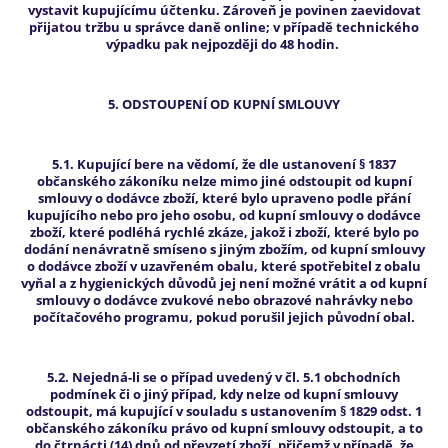
vystavit kupujícímu účtenku. Zároveň je povinen zaevidovat
přijatou tržbu u správce daně online; v případě technického
výpadku pak nejpozději do 48 hodin.
5. ODSTOUPENÍ OD KUPNÍ SMLOUVY
5.1. Kupující bere na vědomí, že dle ustanovení § 1837
občanského zákoníku nelze mimo jiné odstoupit od kupní
smlouvy o dodávce zboží, které bylo upraveno podle přání
kupujícího nebo pro jeho osobu, od kupní smlouvy o dodávce
zboží, které podléhá rychlé zkáze, jakož i zboží, které bylo po
dodání nenávratně smíseno s jiným zbožím, od kupní smlouvy
o dodávce zboží v uzavřeném obalu, které spotřebitel z obalu
vyňal a z hygienických důvodů jej není možné vrátit a od kupní
smlouvy o dodávce zvukové nebo obrazové nahrávky nebo
počítačového programu, pokud porušil jejich původní obal.
5.2. Nejedná-li se o případ uvedený v čl. 5.1 obchodních
podmínek či o jiný případ, kdy nelze od kupní smlouvy
odstoupit, má kupující v souladu s ustanovením § 1829 odst. 1
občanského zákoníku právo od kupní smlouvy odstoupit, a to
do čtrnácti (14) dnů od převzetí zboží, přičemž v případě, že