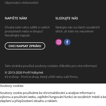
Ubytování v Krkonoších
NAPIŠTE NÁM
SLEDUJTE NÁS
Chcete nám něco sdělit o našich
Sledujte nás na všech sociálních
produktech nebo e-shopu?
sítích, ať Vám nic neunikne!
Neváhejte napsat.
CHCI NAPSAT ZPRÁVU
Tato stránka používá soubory cookies. Klikněte pro více informací.
© 2013-2026 Profil Nábytek
K2 e-shop - První e-shop, který uřídí celou vaši firmu.
Soubory cookies
Soubory cookie používáme ke shromažďování a analýze informací o
výkonu a používání webu, zajištění fungování funkcí ze sociálních médií a ke
zlepšení a přizpůsobení obsahu a reklam.