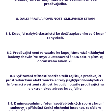
prodávajícího.
8. DALŠÍ PRÁVA A POVINNOSTI SMLUVNÍCH STRAN
8.1. Kupující nabývá vlastnictví ke zboží zaplacením celé kupní
ceny zboží.
8.2. Prodávající není ve vztahu ke kupujícímu vázán žádnými
kodexy chování ve smyslu ustanovení § 1826 odst. 1 písm. e)
občanského zákoníku.
8.3. Vyřizování stížností spotřebitelů zajišťuje prodávající
prostřednictvím elektronické adresy jsagl@profil-nabytek.cz .
Informaci o vyřízení stížnosti kupujícího zašle prodávající na
elektronickou adresu kupujícího.
8.4. K mimosoudnímu řešení spotřebitelských sporů z kupní
smlouvy je příslušná Česká obchodní inspekce, se sídlem