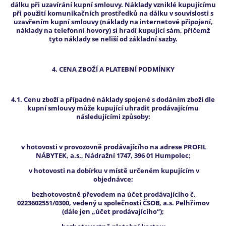
dálku při uzavírání kupní smlouvy. Náklady vzniklé kupujícímu
při použití komunikačních prostředků na dálku v souvislosti s
uzavřením kupní smlouvy (náklady na internetové připojení,
náklady na telefonní hovory) si hradí kupující sám, přičemž
tyto náklady se neliší od základní sazby.
4. CENA ZBOŽÍ A PLATEBNÍ PODMÍNKY
4.1. Cenu zboží a případné náklady spojené s dodáním zboží dle
kupní smlouvy může kupující uhradit prodávajícímu
následujícími způsoby:
v hotovosti v provozovně prodávajícího na adrese PROFIL
NÁBYTEK, a.s., Nádražní 1747, 396 01 Humpolec;
v hotovosti na dobírku v místě určeném kupujícím v
objednávce;
bezhotovostně převodem na účet prodávajícího č.
0223602551/0300, vedený u společnosti ČSOB, a.s. Pelhřimov
(dále jen „účet prodávajícího“);