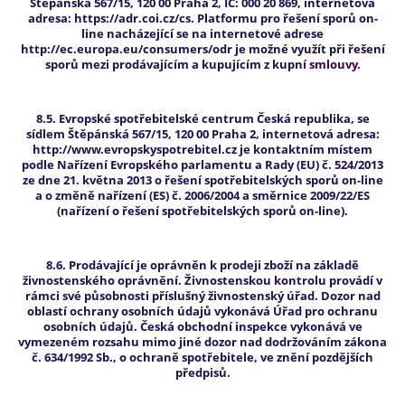
Štěpánská 567/15, 120 00 Praha 2, IČ: 000 20 869, internetová
adresa: https://adr.coi.cz/cs. Platformu pro řešení sporů on-
line nacházející se na internetové adrese
http://ec.europa.eu/consumers/odr je možné využít při řešení
sporů mezi prodávajícím a kupujícím z kupní
smlouvy.
8.5. Evropské spotřebitelské centrum Česká republika, se
sídlem Štěpánská 567/15, 120 00 Praha 2, internetová adresa:
http://www.evropskyspotrebitel.cz je kontaktním místem
podle Nařízení Evropského parlamentu a Rady (EU) č. 524/2013
ze dne 21. května 2013 o řešení spotřebitelských sporů on-line
a o změně nařízení (ES) č. 2006/2004 a směrnice 2009/22/ES
(nařízení o řešení spotřebitelských sporů on-line).
8.6. Prodávající je oprávněn k prodeji zboží na základě
živnostenského oprávnění. Živnostenskou kontrolu provádí v
rámci své působnosti příslušný živnostenský úřad. Dozor nad
oblastí ochrany osobních údajů vykonává Úřad pro ochranu
osobních údajů. Česká obchodní inspekce vykonává ve
vymezeném rozsahu mimo jiné dozor nad dodržováním zákona
č. 634/1992 Sb., o ochraně spotřebitele, ve znění pozdějších
předpisů.