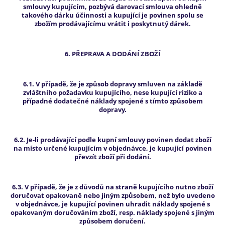
smlouvy kupujícím, pozbývá darovací smlouva ohledně
takového dárku účinnosti a kupující je povinen spolu se
zbožím prodávajícímu vrátit i poskytnutý dárek.
6. PŘEPRAVA A DODÁNÍ ZBOŽÍ
6.1. V případě, že je způsob dopravy smluven na základě
zvláštního požadavku kupujícího, nese kupující riziko a
případné dodatečné náklady spojené s tímto způsobem
dopravy.
6.2. Je-li prodávající podle kupní smlouvy povinen dodat zboží
na místo určené kupujícím v objednávce, je kupující povinen
převzít zboží při dodání.
6.3. V případě, že je z důvodů na straně kupujícího nutno zboží
doručovat opakovaně nebo jiným způsobem, než bylo uvedeno
v objednávce, je kupující povinen uhradit náklady spojené s
opakovaným doručováním zboží, resp. náklady spojené s jiným
způsobem doručení.