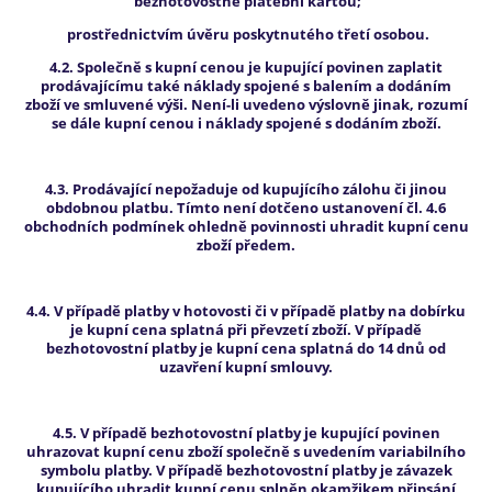
bezhotovostně platební kartou;
prostřednictvím úvěru poskytnutého třetí osobou.
4.2. Společně s kupní cenou je kupující povinen zaplatit
prodávajícímu také náklady spojené s balením a dodáním
zboží ve smluvené výši. Není-li uvedeno výslovně jinak, rozumí
se dále kupní cenou i náklady spojené s dodáním zboží.
4.3. Prodávající nepožaduje od kupujícího zálohu či jinou
obdobnou platbu. Tímto není dotčeno ustanovení čl. 4.6
obchodních podmínek ohledně povinnosti uhradit kupní cenu
zboží předem.
4.4. V případě platby v hotovosti či v případě platby na dobírku
je kupní cena splatná při převzetí zboží. V případě
bezhotovostní platby je kupní cena splatná do 14 dnů od
uzavření kupní smlouvy.
4.5. V případě bezhotovostní platby je kupující povinen
uhrazovat kupní cenu zboží společně s uvedením variabilního
symbolu platby. V případě bezhotovostní platby je závazek
kupujícího uhradit kupní cenu splněn okamžikem připsání