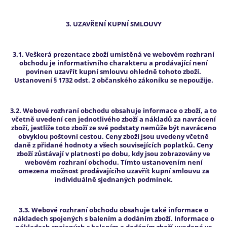
3. UZAVŘENÍ KUPNÍ SMLOUVY
3.1. Veškerá prezentace zboží umístěná ve webovém rozhraní
obchodu je informativního charakteru a prodávající není
povinen uzavřít kupní smlouvu ohledně tohoto zboží.
Ustanovení § 1732 odst. 2 občanského zákoníku se nepoužije.
3.2. Webové rozhraní obchodu obsahuje informace o zboží, a to
včetně uvedení cen jednotlivého zboží a nákladů za navrácení
zboží, jestliže toto zboží ze své podstaty nemůže být navráceno
obvyklou poštovní cestou. Ceny zboží jsou uvedeny včetně
daně z přidané hodnoty a všech souvisejících poplatků. Ceny
zboží zůstávají v platnosti po dobu, kdy jsou zobrazovány ve
webovém rozhraní obchodu. Tímto ustanovením není
omezena možnost prodávajícího uzavřít kupní smlouvu za
individuálně sjednaných podmínek.
3.3. Webové rozhraní obchodu obsahuje také informace o
nákladech spojených s balením a dodáním zboží. Informace o