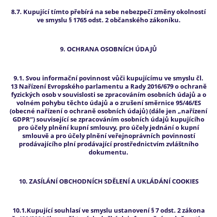
8.7. Kupující tímto přebírá na sebe nebezpečí změny okolností
ve smyslu § 1765 odst. 2 občanského zákoníku.
9. OCHRANA OSOBNÍCH ÚDAJŮ
9.1. Svou informační povinnost vůči kupujícímu ve smyslu čl.
13 Nařízení Evropského parlamentu a Rady 2016/679 o ochraně
fyzických osob v souvislosti se zpracováním osobních údajů a o
volném pohybu těchto údajů a o zrušení směrnice 95/46/ES
(obecné nařízení o ochraně osobních údajů) (dále jen „nařízení
GDPR“) související se zpracováním osobních údajů kupujícího
pro účely plnění kupní smlouvy, pro účely jednání o kupní
smlouvě a pro účely plnění veřejnoprávních povinností
prodávajícího plní prodávající prostřednictvím zvláštního
dokumentu.
10. ZASÍLÁNÍ OBCHODNÍCH SDĚLENÍ A UKLÁDÁNÍ COOKIES
10.1.Kupující souhlasí ve smyslu ustanovení § 7 odst. 2 zákona