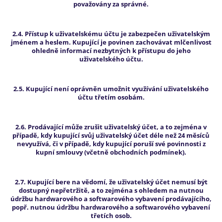
považovány za správné.
2.4. Přístup k uživatelskému účtu je zabezpečen uživatelským
jménem a heslem. Kupující je povinen zachovávat mlčenlivost
ohledně informací nezbytných k přístupu do jeho
uživatelského účtu.
2.5. Kupující není oprávněn umožnit využívání uživatelského
účtu třetím osobám.
2.6. Prodávající může zrušit uživatelský účet, a to zejména v
případě, kdy kupující svůj uživatelský účet déle než 24 měsíců
nevyužívá, či v případě, kdy kupující poruší své povinnosti z
kupní smlouvy (včetně obchodních podmínek).
2.7. Kupující bere na vědomí, že uživatelský účet nemusí být
dostupný nepřetržitě, a to zejména s ohledem na nutnou
údržbu hardwarového a softwarového vybavení prodávajícího,
popř. nutnou údržbu hardwarového a softwarového vybavení
třetích osob.