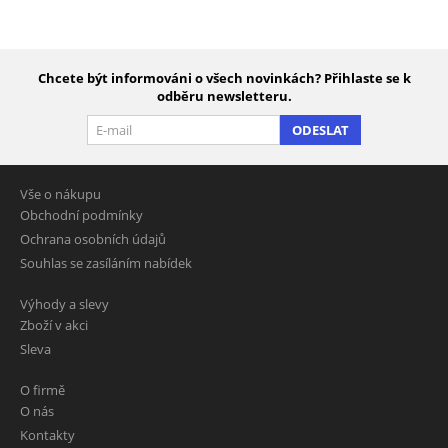
Chcete být informováni o všech novinkách? Přihlaste se k
odběru newsletteru.
ODESLAT
Vše o nákupu
Obchodní podmínky
Ochrana osobních údajů
Souhlas se zasíláním nabídek
Výhody a slevy
Zboží v akci
Sleva
O firmě
O nás
Kontakty