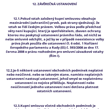
12. ZÁVĚREČNÁ USTANOVENÍ
12.1.Pokud vztah založený kupní smlouvou obsahuje
mezinárodní (zahraniční) prvek, pak strany sjednávají, že
vztah se řídí českým právem. Volbou práva podle předchozí
věty není kupující, který je spotřebitelem, zbaven ochrany,
kterou mu poskytují ustanovení právního řádu, od nichž se
nelze smluvně odchýlit, a jež by se v případě neexistence volby
práva jinak použila dle ustanovení čl. 6 odst. 1 Nařízení
Evropského parlamentu a Rady (ES) č. 593/2008 ze dne 17.
června 2008 o právu rozhodném pro smluvní závazkové vztahy
(Řím I).
12.2.Je-li některé ustanovení obchodních podmínek neplatné
nebo neúčinné, nebo se takovým stane, namísto neplatných
ustanovení nastoupí ustanovení, jehož smysl se neplatnému
ustanovení co nejvíce přibližuje. Neplatností nebo
neúčinností jednoho ustanovení není dotčena platnost
ostatních ustanovení.
12.3.Kupní smlouva včetně obchodních podmínek je