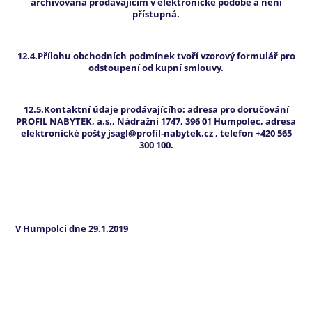
archivována prodávajícím v elektronické podobě a není
přístupná.
12.4.Přílohu obchodních podmínek tvoří vzorový formulář pro
odstoupení od kupní smlouvy.
12.5.Kontaktní údaje prodávajícího: adresa pro doručování
PROFIL NABYTEK, a.s., Nádražní 1747, 396 01 Humpolec, adresa
elektronické pošty jsagl@profil-nabytek.cz , telefon +420 565
300 100.
V Humpolci dne 29.1.2019