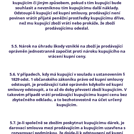
kupujícím či jiným způsobem, pokud s tím kupující bude
souhlasit a nevzniknou tím kupujícímu další náklady.
Odstoupí-li kupující od kupní smlouvy, prodávající není
povinen vrátit přijaté peněžní prostředky kupujícímu dříve,
než mu kupující zboží vrátí nebo prokáže, že zboží
prodávajícímu odeslal.
5.5. Nárok na úhradu škody vzniklé na zboží je prodávající
oprávněn jednostranně započíst proti nároku kupujícího na
vrácení kupní ceny.
5.6. V případech, kdy má kupující v souladu s ustanovením §
1829 odst. 1 občanského zákoníku právo od kupní smlouvy
odstoupit, je prodávající také oprávněn kdykoliv od kupní
smlouvy odstoupit, a to až do doby převzetí zboží kupujícím. V
takovém případě vrátí prodávající kupujícímu kupní cenu bez
zbytečného odkladu, a to bezhotovostně na účet určený
kupujícím.
5.7. Je-li společně se zbožím poskytnut kupujícímu dárek, je
darovací smlouva mezi prodávajícím a kupujícím uzavřena s
rozvazovací podmínkou, že dojde-li k odstoupení od kupní