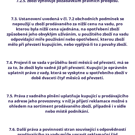
7.2.5. zboží vyhovuje požadavkům právních předpisů.
7.3. Ustanovení uvedená v čl. 7.2 obchodních podmínek se
nepoužijí u zboží prodávaného za nižší cenu na vadu, pro
kterou byla nižší cena ujednána, na opotřebení zboží
způsobené jeho obvyklým užíváním, u použitého zboží na vadu
odpovídající míře používání nebo opotřebení, kterou zboží
mělo při převzetí kupujícím, nebo vyplývá-li to z povahy zboží.
7.4. Projeví-li se vada v průběhu šesti měsíců od převzetí, má se
za to, že zboží bylo vadné již při převzetí. Kupující je oprávněn
uplatnit právo z vady, která se vyskytne u spotřebního zboží v
době dvaceti čtyř měsíců od převzetí.
7.5. Práva z vadného plnění uplatňuje kupující u prodávajícího
na adrese jeho provozovny, v níž je přijetí reklamace možné s
ohledem na sortiment prodávaného zboží, případně i v sídle
nebo místě podnikání.
7.6. Další práva a povinnosti stran související s odpovědností
prodávajícího za vady může upravit reklamační řád