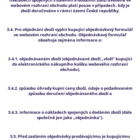
nákladech spojených s balením a dodáním zboží uvedené ve
webovém rozhraní obchodu platí pouze v případech, kdy je
zboží doručováno v rámci území České republiky.
3.4. Pro objednání zboží vyplní kupující objednávkový formulář
ve webovém rozhraní obchodu. Objednávkový formulář
obsahuje zejména informace o:
3.4.1. objednávaném zboží (objednávané zboží „vloží“ kupující
do elektronického nákupního košíku webového rozhraní
obchodu),
3.4.2. způsobu úhrady kupní ceny zboží, údaje o požadovaném
způsobu doručení objednávaného zboží a
3.4.3. informace o nákladech spojených s dodáním zboží (dále
společně jen jako „objednávka“).
3.5. Před zasláním objednávky prodávajícímu je kupujícímu