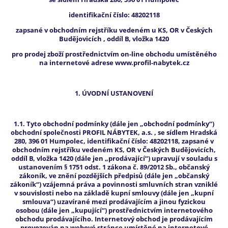
identifikační číslo: 48202118
zapsané v obchodním rejstříku vedeném u KS, OR v Českých
Budějovicích , oddíl B, vložka 1420
pro prodej zboží prostřednictvím on-line obchodu umístěného
na internetové adrese www.profil-nabytek.cz
1. ÚVODNÍ USTANOVENÍ
1.1. Tyto obchodní podmínky (dále jen „obchodní podmínky“)
obchodní společnosti PROFIL NÁBYTEK, a.s. , se sídlem Hradská
280, 396 01 Humpolec, identifikační číslo: 48202118, zapsané v
obchodním rejstříku vedeném KS, OR v Českých Budějovicích,
oddíl B, vložka 1420 (dále jen „prodávající“) upravují v souladu s
ustanovením § 1751 odst. 1 zákona č. 89/2012 Sb., občanský
zákoník, ve znění pozdějších předpisů (dále jen „občanský
zákoník“) vzájemná práva a povinnosti smluvních stran vzniklé
v souvislosti nebo na základě kupní smlouvy (dále jen „kupní
smlouva“) uzavírané mezi prodávajícím a jinou fyzickou
osobou (dále jen „kupující“) prostřednictvím internetového
obchodu prodávajícího. Internetový obchod je prodávajícím
provozován na webové stránce umístěné na internetové