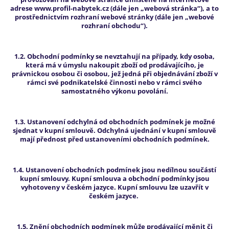
adrese www.profil-nabytek.cz (dále jen „webová stránka“), a to
prostřednictvím rozhraní webové stránky (dále jen „webové
rozhraní obchodu“).
1.2. Obchodní podmínky se nevztahují na případy, kdy osoba,
která má v úmyslu nakoupit zboží od prodávajícího, je
právnickou osobou či osobou, jež jedná při objednávání zboží v
rámci své podnikatelské činnosti nebo v rámci svého
samostatného výkonu povolání.
1.3. Ustanovení odchylná od obchodních podmínek je možné
sjednat v kupní smlouvě. Odchylná ujednání v kupní smlouvě
mají přednost před ustanoveními obchodních podmínek.
1.4. Ustanovení obchodních podmínek jsou nedílnou součástí
kupní smlouvy. Kupní smlouva a obchodní podmínky jsou
vyhotoveny v českém jazyce. Kupní smlouvu lze uzavřít v
českém jazyce.
1.5. Znění obchodních podmínek může prodávající měnit či