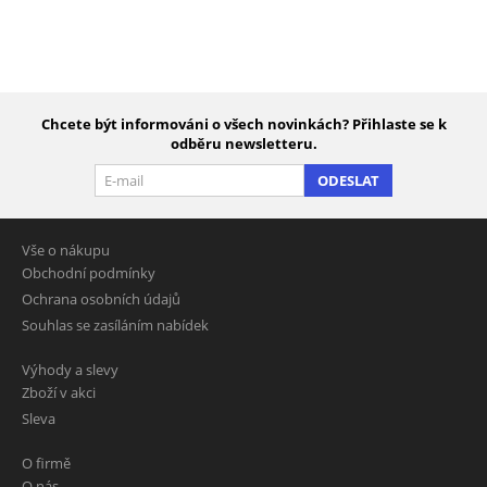
Chcete být informováni o všech novinkách? Přihlaste se k
odběru newsletteru.
ODESLAT
Vše o nákupu
Obchodní podmínky
Ochrana osobních údajů
Souhlas se zasíláním nabídek
Výhody a slevy
Zboží v akci
Sleva
O firmě
O nás