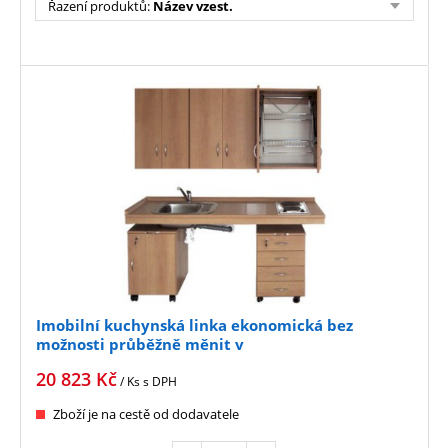
Řazení produktů
:
Název vzest.
Imobilní kuchynská linka ekonomická bez
možnosti průběžně měnit v
20 823
Kč
/ Ks
s DPH
Zboží je na cestě od dodavatele