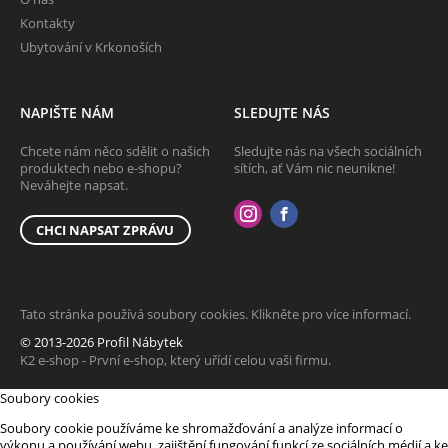
Kontakty
Ubytování v Krkonoších
NAPIŠTE NÁM
SLEDUJTE NÁS
Chcete nám něco sdělit o našich
Sledujte nás na všech sociálních
produktech nebo e-shopu?
sítích, ať Vám nic neunikne!
Neváhejte napsat.
CHCI NAPSAT ZPRÁVU
Tato stránka používá soubory cookies. Klikněte pro více informací.
© 2013-2026 Profil Nábytek
K2 e-shop - První e-shop, který uřídí celou vaši firmu.
Soubory cookies
Soubory cookie používáme ke shromažďování a analýze informací o
výkonu a používání webu, zajištění fungování funkcí ze sociálních médií a ke