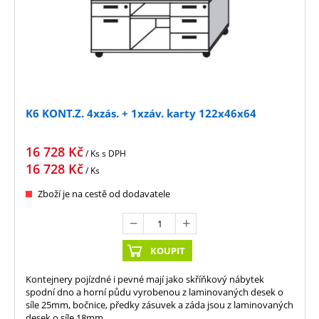
K6 KONT.Z. 4xzás. + 1xzáv. karty 122x46x64
16 728
Kč
/ Ks
s DPH
16 728
Kč
/ Ks
Zboží je na cestě od dodavatele
KOUPIT
Kontejnery pojízdné i pevné mají jako skříňkový nábytek
spodní dno a horní půdu vyrobenou z laminovaných desek o
síle 25mm, bočnice, předky zásuvek a záda jsou z laminovaných
desek o síle 18mm