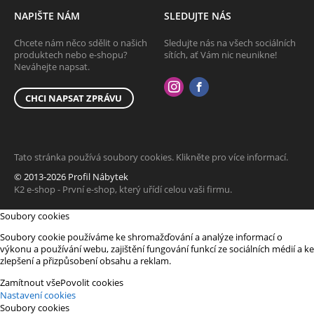
NAPIŠTE NÁM
SLEDUJTE NÁS
Chcete nám něco sdělit o našich
Sledujte nás na všech sociálních
produktech nebo e-shopu?
sítích, ať Vám nic neunikne!
Neváhejte napsat.
CHCI NAPSAT ZPRÁVU
Tato stránka používá soubory cookies. Klikněte pro více informací.
© 2013-2026 Profil Nábytek
K2 e-shop - První e-shop, který uřídí celou vaši firmu.
Soubory cookies
Soubory cookie používáme ke shromažďování a analýze informací o
výkonu a používání webu, zajištění fungování funkcí ze sociálních médií a ke
zlepšení a přizpůsobení obsahu a reklam.
Zamítnout vše
Povolit cookies
Nastavení cookies
Soubory cookies