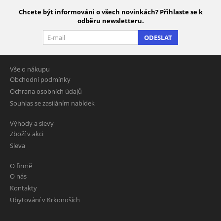
Chcete být informováni o všech novinkách? Přihlaste se k
odběru newsletteru.
ODESLAT
Vše o nákupu
Obchodní podmínky
Ochrana osobních údajů
Souhlas se zasíláním nabídek
Výhody a slevy
Zboží v akci
Sleva
O firmě
O nás
Kontakty
Ubytování v Krkonoších