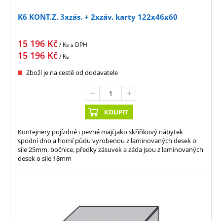
K6 KONT.Z. 3xzás. + 2xzáv. karty 122x46x60
15 196
Kč
/ Ks
s DPH
15 196
Kč
/ Ks
Zboží je na cestě od dodavatele
KOUPIT
Kontejnery pojízdné i pevné mají jako skříňkový nábytek
spodní dno a horní půdu vyrobenou z laminovaných desek o
síle 25mm, bočnice, předky zásuvek a záda jsou z laminovaných
desek o síle 18mm