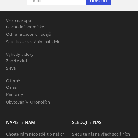
ODESLAT
Vše o nákupu
Obchodní podmínky
Ochrana osobních údajů
Souhlas se zasíláním nabídek
Výhody a slevy
Zboží v akci
Sleva
O firmě
O nás
Kontakty
Ubytování v Krkonoších
NAPIŠTE NÁM
SLEDUJTE NÁS
Chcete nám něco sdělit o našich
Sledujte nás na všech sociálních