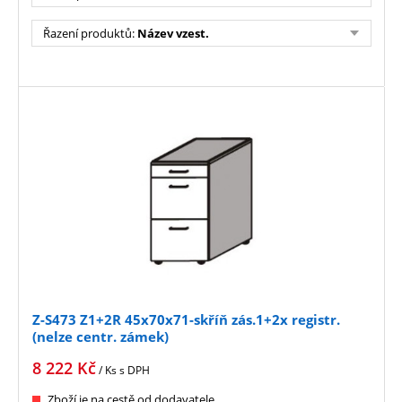
Řazení produktů
:
Název vzest.
Z-S473 Z1+2R 45x70x71-skříň zás.1+2x registr.
(nelze centr. zámek)
8 222
Kč
/ Ks
s DPH
Zboží je na cestě od dodavatele