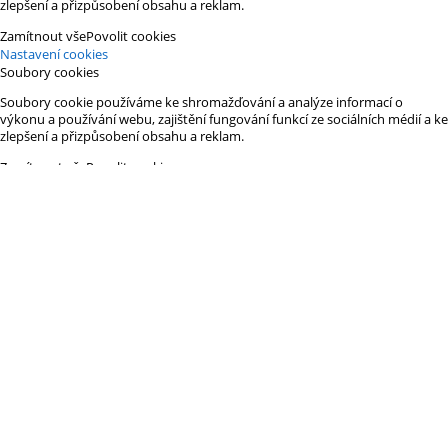
zlepšení a přizpůsobení obsahu a reklam.
Zamítnout vše
Povolit cookies
Nastavení cookies
Soubory cookies
Soubory cookie používáme ke shromažďování a analýze informací o
výkonu a používání webu, zajištění fungování funkcí ze sociálních médií a ke
zlepšení a přizpůsobení obsahu a reklam.
Zamítnout vše
Povolit cookies
Nutné soubory cookie
Některé soubory cookie jsou vyžadovány, aby byla zajištěna základní
funkčnost. Bez těchto cookies nebude web fungovat správně. Ve výchozím
nastavení jsou povoleny a nelze je zakázat.
Preferenční cookie
Preferenční soubory cookie umožňují, aby si webový server zapamatoval
informace, díky nimž přizpůsobil vzhledu nebo chování webu každému
uživateli. Mezi tyto informace může patřit ukládání vybrané měny, regionu,
jazyka nebo barevného motivu.
Analytické soubory cookie