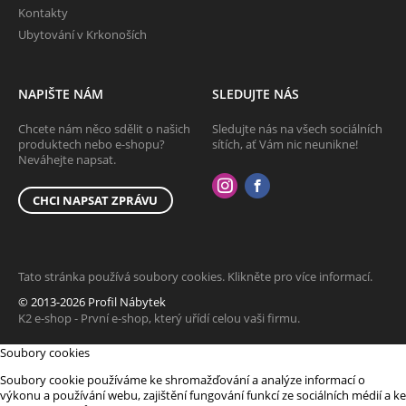
Kontakty
Ubytování v Krkonoších
NAPIŠTE NÁM
SLEDUJTE NÁS
Chcete nám něco sdělit o našich
Sledujte nás na všech sociálních
produktech nebo e-shopu?
sítích, ať Vám nic neunikne!
Neváhejte napsat.
CHCI NAPSAT ZPRÁVU
Tato stránka používá soubory cookies. Klikněte pro více informací.
© 2013-2026 Profil Nábytek
K2 e-shop - První e-shop, který uřídí celou vaši firmu.
Soubory cookies
Soubory cookie používáme ke shromažďování a analýze informací o
výkonu a používání webu, zajištění fungování funkcí ze sociálních médií a ke