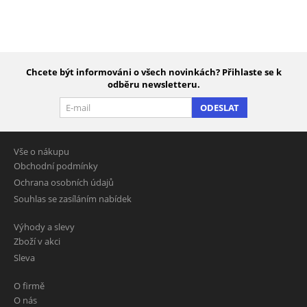
Chcete být informováni o všech novinkách? Přihlaste se k
odběru newsletteru.
ODESLAT
Vše o nákupu
Obchodní podmínky
Ochrana osobních údajů
Souhlas se zasíláním nabídek
Výhody a slevy
Zboží v akci
Sleva
O firmě
O nás