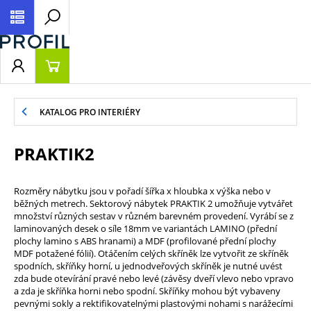
KATALOG PRO INTERIÉRY
PRAKTIK2
Rozměry nábytku jsou v pořadí šířka x hloubka x výška nebo v
běžných metrech. Sektorový nábytek PRAKTIK 2 umožňuje vytvářet
množství různých sestav v různém barevném provedení. Vyrábí se z
laminovaných desek o síle 18mm ve variantách LAMINO (přední
plochy lamino s ABS hranami) a MDF (profilované přední plochy
MDF potažené fólií). Otáčením celých skříněk lze vytvořit ze skříněk
spodních, skříňky horní, u jednodveřových skříněk je nutné uvést
zda bude otevírání pravé nebo levé (závěsy dveří vlevo nebo vpravo
a zda je skříňka horni nebo spodní. Skříňky mohou být vybaveny
pevnými sokly a rektifikovatelnými plastovými nohami s narážecími