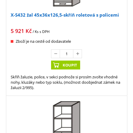
X-S432 žal 45x36x126,5-skříň roletová s policemi
5 921
Kč
/ Ks
s DPH
Zboží je na cestě od dodavatele
KOUPIT
Skříň žaluzie, police, v sekci podnože si prosím zvolte vhodné
nohy, kluzáky nebo typ soklu, (možnost doobjednat zámek na
žaluzii 2/995).