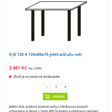
X-JS 120 A 120x80x75-jídel.stůl,alu noh
3 481
Kč
/ Ks
s DPH
Zboží je na cestě od dodavatele
KOUPIT
Jídelní stůl, ocelové stolové nohy s hliníkovou konzolí
uchycenou k desce s 2mm ABS hranami a plastovou regulací