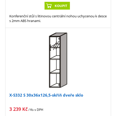
KOUPIT
Konferenční stůl s litinovou centrální nohou uchycenou k desce
s 2mm ABS hranami.
X-S332 S 30x36x126,5-skříň dveře sklo
3 239
Kč
/ Ks
s DPH