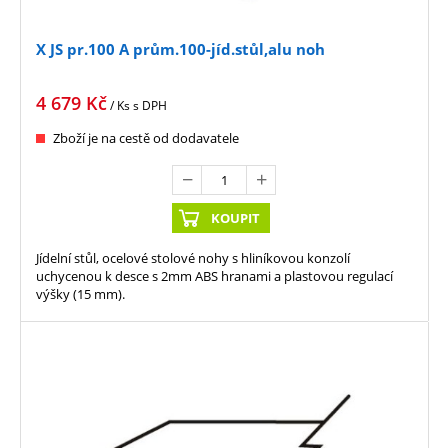
X JS pr.100 A prům.100-jíd.stůl,alu noh
4 679
Kč
/ Ks
s DPH
Zboží je na cestě od dodavatele
KOUPIT
Jídelní stůl, ocelové stolové nohy s hliníkovou konzolí
uchycenou k desce s 2mm ABS hranami a plastovou regulací
výšky (15 mm).