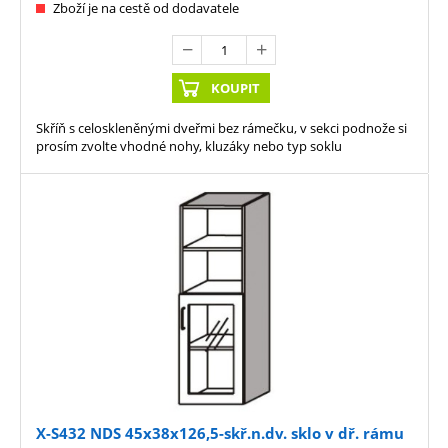
Zboží je na cestě od dodavatele
KOUPIT
Skříň s celoskleněnými dveřmi bez rámečku, v sekci podnože si
prosím zvolte vhodné nohy, kluzáky nebo typ soklu
X-S432 NDS 45x38x126,5-skř.n.dv. sklo v dř. rámu