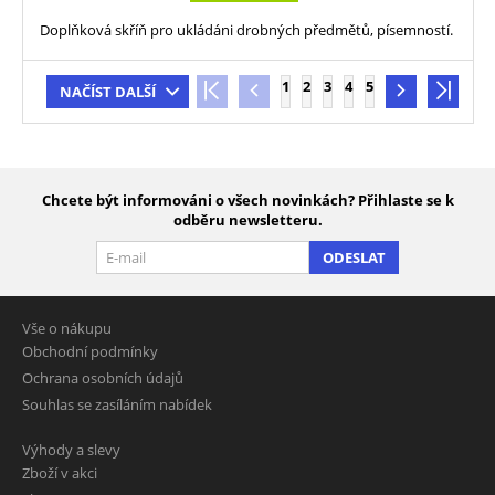
Doplňková skříň pro ukládáni drobných předmětů, písemností.
1
2
3
4
5
NAČÍST DALŠÍ
Chcete být informováni o všech novinkách? Přihlaste se k
odběru newsletteru.
ODESLAT
Vše o nákupu
Obchodní podmínky
Ochrana osobních údajů
Souhlas se zasíláním nabídek
Výhody a slevy
Zboží v akci