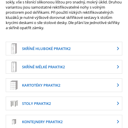
sokly, vše s těsnící silikonoou lištou pro snadný, mokrý úklid. Druhou
variantou jsou samostatné rektifikovatelné nohy s volným
prostorem pod skříňkami. Při použití nízkých rektifikovatelných
kluzáků je nutné výškově dorovnat skříňkové sestavy k stolům
krycími deskami o síle stolové desky. Dle přání lze jednotlivé skříňky
a skříně opatřít zámky.
SKŘÍNĚ HLUBOKÉ PRAKTIK2
SKŘÍNĚ MĚLKÉ PRAKTIK2
KARTOTÉKY PRAKTIK2
STOLY PRAKTIK2
KONTEJNERY PRAKTIK2