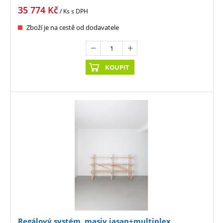
1200x800x750
35 774
Kč
/ Ks
s DPH
Zboží je na cestě od dodavatele
KOUPIT
Regálový systém, masiv jasan+multiplex,