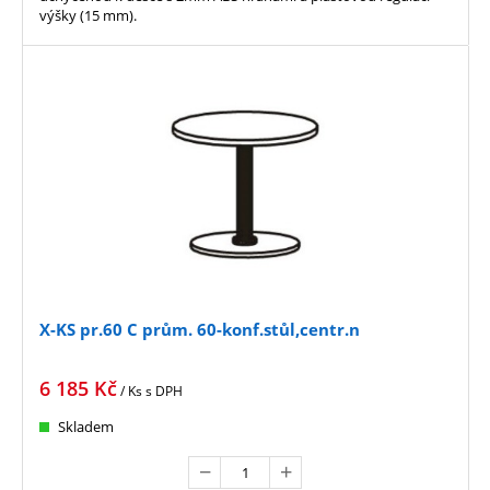
výšky (15 mm).
X-KS pr.60 C prům. 60-konf.stůl,centr.n
6 185
Kč
/ Ks
s DPH
Skladem