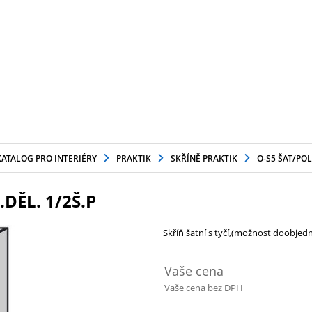
KATALOG PRO INTERIÉRY
PRAKTIK
SKŘÍNĚ PRAKTIK
O-S5 ŠAT/POL
DĚL. 1/2Š.P
Skříň šatní s tyčí,(možnost doobjed
Vaše cena
Vaše cena bez DPH