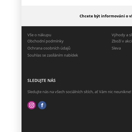
Chcete být informováni o v
Vše o nákupu
Výhody a s
Obchodní podmínky
Zboží v akci
Ochrana osobních údajů
Sleva
Souhlas se zasíláním nabídek
SLEDUJTE NÁS
Sledujte nás na všech sociálních sítích, ať Vám nic neunikne!