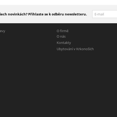
šech novinkách? Přihlaste se k odběru newsletteru.
levy
O firmě
O nás
Kontakty
Ubytování v Krkonoších