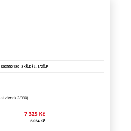
 80X55X180 -SKŘ.DĚL. 1/2Š.P
nat zámek 2/990)
7 325
Kč
6 054
Kč