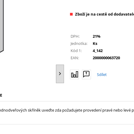
Zboží je na cestě od dodavatel
DPH:
21%
Jednotka:
Ks
Kód 1:
4_142
EAN:
2000000063720
Sdílet
E
 jednodveřových skříněk uveďte zda požadujete provedení pravé nebo levé p