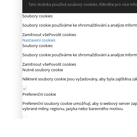
Tato stránka používá soubory cookies. Klikněte pro více info
Soubory cookies
Soubory cookie používáme ke shromažďování a analýze informací
Zamítnout vše
Povolit cookies
Nastavení cookies
Soubory cookies
Soubory cookie používáme ke shromažďování a analýze informací
Zamítnout vše
Povolit cookies
Nutné soubory cookie
Některé soubory cookie jsou vyžadovány, aby byla zajištěna zá
Preferenční cookie
Preferenční soubory cookie umožňují, aby si webový server za
vybrané měny, regionu, jazyka nebo barevného motivu.
Analytické soubory cookie
Analytické soubory cookie nám pomáhají vylepšovat naše web