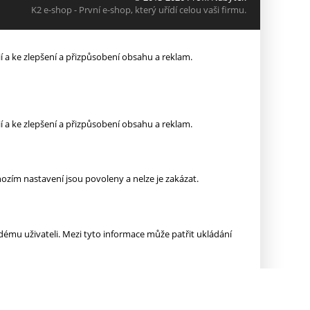
K2 e-shop - První e-shop, který uřídí celou vaši firmu.
 a ke zlepšení a přizpůsobení obsahu a reklam.
 a ke zlepšení a přizpůsobení obsahu a reklam.
zím nastavení jsou povoleny a nelze je zakázat.
ému uživateli. Mezi tyto informace může patřit ukládání
í.