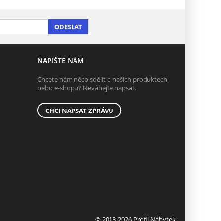
ODESLAT
NAPIŠTE NÁM
Chcete nám něco sdělit o našich produktech
nebo e-shopu? Neváhejte napsat.
CHCI NAPSAT ZPRÁVU
© 2013-2026 Profil Nábytek