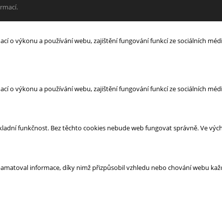
rmací.
 o výkonu a používání webu, zajištění fungování funkcí ze sociálních médií
 o výkonu a používání webu, zajištění fungování funkcí ze sociálních médií
kladní funkčnost. Bez těchto cookies nebude web fungovat správně. Ve výcho
pamatoval informace, díky nimž přizpůsobil vzhledu nebo chování webu každ
ové stránky shromažďováním informací a podáváním zpráv o jeho používán