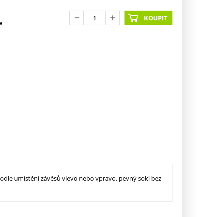
KOUPIT
e
odle umístění závěsů vlevo nebo vpravo, pevný sokl bez