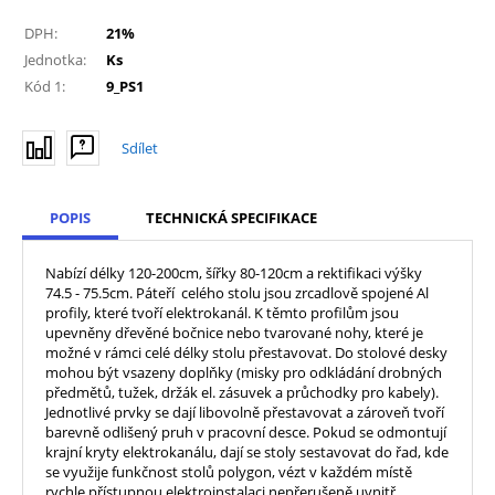
DPH:
21%
Jednotka:
Ks
Kód 1:
9_PS1
Sdílet
POPIS
TECHNICKÁ SPECIFIKACE
Nabízí délky 120-200cm, šířky 80-120cm a rektifikaci výšky
74.5 - 75.5cm. Páteří celého stolu jsou zrcadlově spojené Al
profily, které tvoří elektrokanál. K těmto profilům jsou
upevněny dřevěné bočnice nebo tvarované nohy, které je
možné v rámci celé délky stolu přestavovat. Do stolové desky
mohou být vsazeny doplňky (misky pro odkládání drobných
předmětů, tužek, držák el. zásuvek a průchodky pro kabely).
Jednotlivé prvky se dají libovolně přestavovat a zároveň tvoří
barevně odlišený pruh v pracovní desce. Pokud se odmontují
krajní kryty elektrokanálu, dají se stoly sestavovat do řad, kde
se využije funkčnost stolů polygon, vézt v každém místě
rychle přístupnou elektroinstalaci nepřerušeně uvnitř