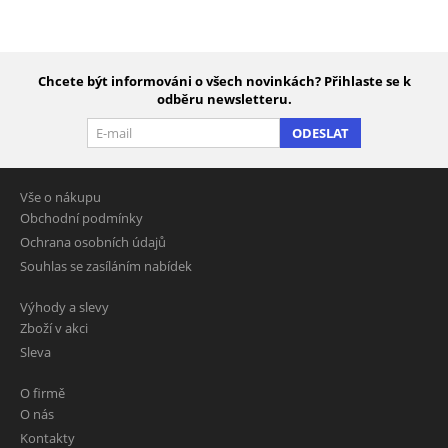
Chcete být informováni o všech novinkách? Přihlaste se k
odběru newsletteru.
ODESLAT
Vše o nákupu
Obchodní podmínky
Ochrana osobních údajů
Souhlas se zasíláním nabídek
Výhody a slevy
Zboží v akci
Sleva
O firmě
O nás
Kontakty