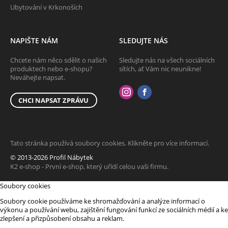
Ubytování v Krkonoších
NAPIŠTE NÁM
SLEDUJTE NÁS
Chcete nám něco sdělit o našich
Sledujte nás na všech sociálních
produktech nebo e-shopu?
sítích, ať Vám nic neunikne!
Neváhejte napsat.
CHCI NAPSAT ZPRÁVU
Tato stránka používá soubory cookies. Klikněte pro více informací.
© 2013-2026 Profil Nábytek
K2 e-shop - První e-shop, který uřídí celou vaši firmu.
Soubory cookies
Soubory cookie používáme ke shromažďování a analýze informací o
výkonu a používání webu, zajištění fungování funkcí ze sociálních médií a ke
zlepšení a přizpůsobení obsahu a reklam.