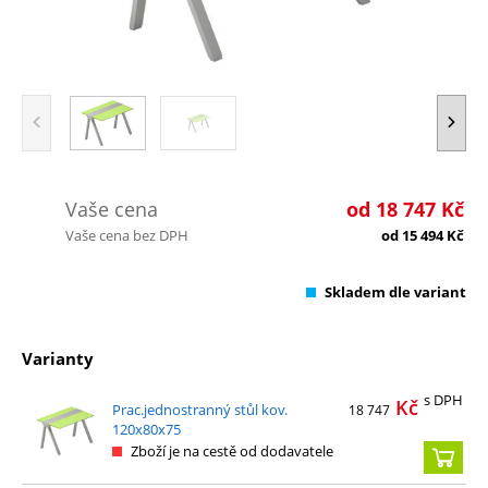
Vaše cena
od
18 747
Kč
Vaše cena bez DPH
od
15 494
Kč
Skladem dle variant
Varianty
s DPH
Kč
Prac.jednostranný stůl kov.
18 747
120x80x75
Zboží je na cestě od dodavatele