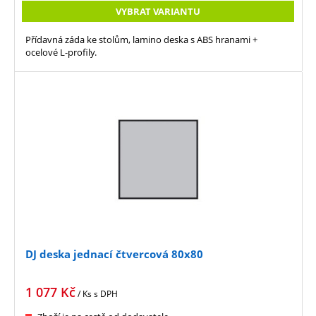
VYBRAT VARIANTU
Přídavná záda ke stolům, lamino deska s ABS hranami +
ocelové L-profily.
DJ deska jednací čtvercová 80x80
1 077
Kč
/ Ks
s DPH