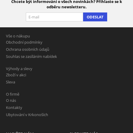
Chcete být informováni o všech novinkách? Přihlaste se k
odběru newsletteru.
ODESLAT
Vše o nákupu
Obchodní podmínky
Ochrana osobních údajů
Souhlas se zasíláním nabídek
Výhody a slevy
Zboží v akci
Sleva
O firmě
O nás
Kontakty
Ubytování v Krkonoších