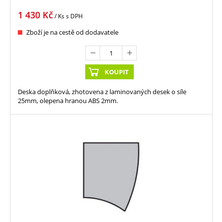
1 430
Kč
/ Ks
s DPH
Zboží je na cestě od dodavatele
KOUPIT
Deska doplňková, zhotovena z laminovaných desek o síle
25mm, olepena hranou ABS 2mm.