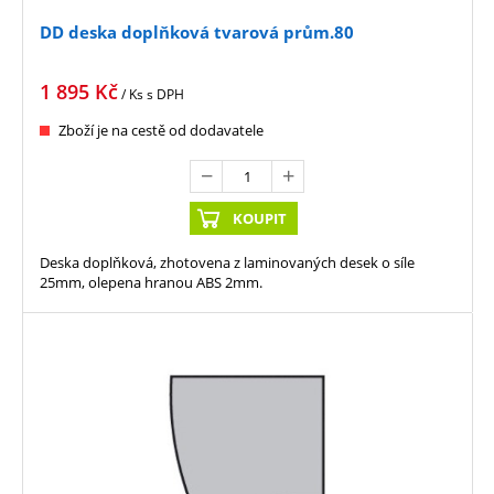
DD deska doplňková tvarová prům.80
1 895
Kč
/ Ks
s DPH
Zboží je na cestě od dodavatele
KOUPIT
Deska doplňková, zhotovena z laminovaných desek o síle
25mm, olepena hranou ABS 2mm.