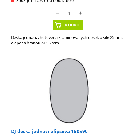
Zboží je na cestě od dodavatele
KOUPIT
Deska jednací, zhotovena z laminovaných desek o síle 25mm,
olepena hranou ABS 2mm
DJ deska jednací elipsová 150x90