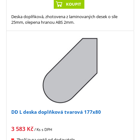
KOUPIT
Deska doplňková, zhotovena z laminovaných desek o síle
25mm, olepena hranou ABS 2mm.
DD L deska doplňková tvarová 177x80
3 583
Kč
/ Ks
s DPH
Zboží je na cestě od dodavatele