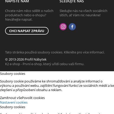
NAPIŠTE NÁM
SLEDUJTE NÁS
Chcete nám něco sdělit o našich
Sledujte nás na všech sociálních
produktech nebo e-shopu?
sítích, ať Vám nic neunikne!
Neváhejte napsat.
CHCI NAPSAT ZPRÁVU
Tato stránka používá soubory cookies. Klikněte pro více informací.
© 2013-2026 Profil Nábytek
K2 e-shop - První e-shop, který uřídí celou vaši firmu.
Soubory cookies
Soubory cookie používáme ke shromažďování a analýze informací o
výkonu a používání webu, zajištění fungování funkcí ze sociálních médií a ke
zlepšení a přizpůsobení obsahu a reklam.
Zamítnout vše
Povolit cookies
Nastavení cookies
Soubory cookies