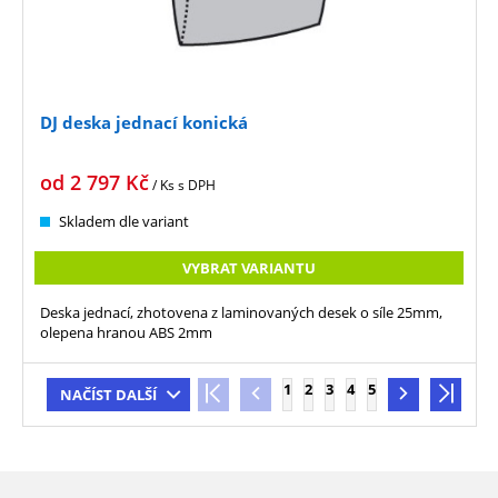
DJ deska jednací konická
od
2 797
Kč
/ Ks
s DPH
Skladem dle variant
VYBRAT VARIANTU
Deska jednací, zhotovena z laminovaných desek o síle 25mm,
olepena hranou ABS 2mm
1
2
3
4
5
NAČÍST DALŠÍ