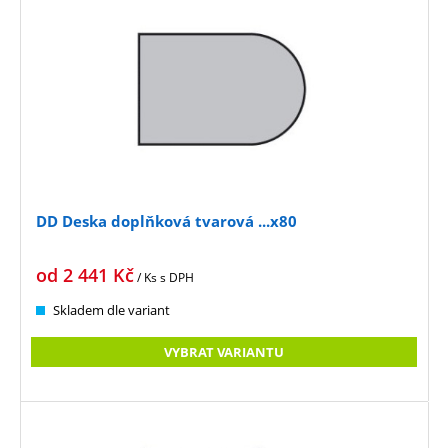
DD Deska doplňková tvarová ...x80
od
2 441
Kč
/ Ks
s DPH
Skladem dle variant
VYBRAT VARIANTU