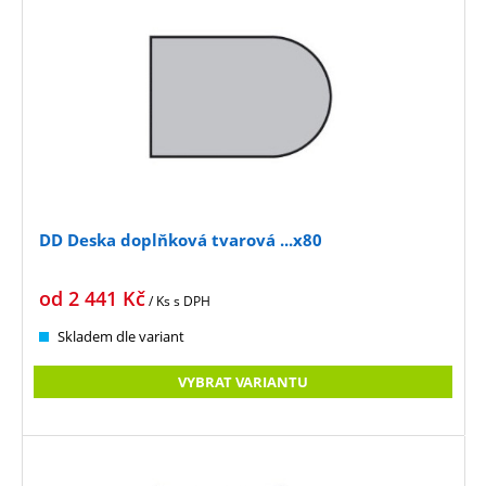
DD Deska doplňková tvarová ...x80
od
2 441
Kč
/ Ks
s DPH
Skladem dle variant
VYBRAT VARIANTU