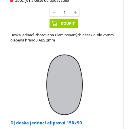
Zboží je na cestě od dodavatele
KOUPIT
Deska jednací, zhotovena z laminovaných desek o síle 25mm,
olepena hranou ABS 2mm
DJ deska jednací elipsová 150x90