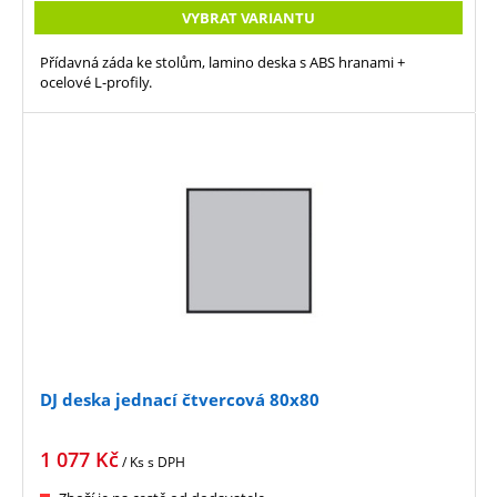
VYBRAT VARIANTU
Přídavná záda ke stolům, lamino deska s ABS hranami +
ocelové L-profily.
DJ deska jednací čtvercová 80x80
1 077
Kč
/ Ks
s DPH