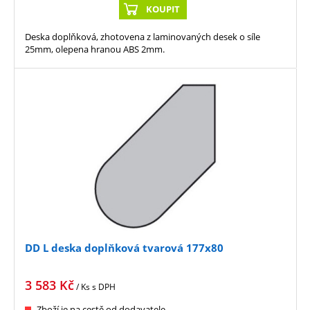
KOUPIT
Deska doplňková, zhotovena z laminovaných desek o síle
25mm, olepena hranou ABS 2mm.
DD L deska doplňková tvarová 177x80
3 583
Kč
/ Ks
s DPH
Zboží je na cestě od dodavatele