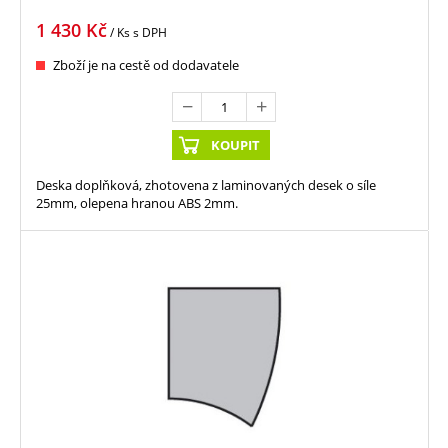
1 430
Kč
/ Ks
s DPH
Zboží je na cestě od dodavatele
KOUPIT
Deska doplňková, zhotovena z laminovaných desek o síle
25mm, olepena hranou ABS 2mm.