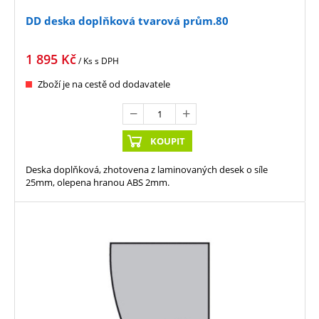
DD deska doplňková tvarová prům.80
1 895
Kč
/ Ks
s DPH
Zboží je na cestě od dodavatele
KOUPIT
Deska doplňková, zhotovena z laminovaných desek o síle
25mm, olepena hranou ABS 2mm.