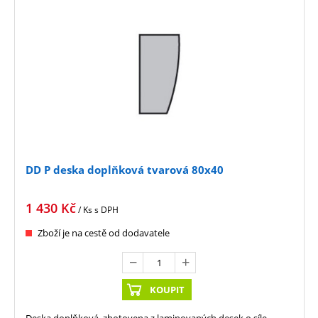
DD P deska doplňková tvarová 80x40
1 430
Kč
/ Ks
s DPH
Zboží je na cestě od dodavatele
KOUPIT
Deska doplňková, zhotovena z laminovaných desek o síle