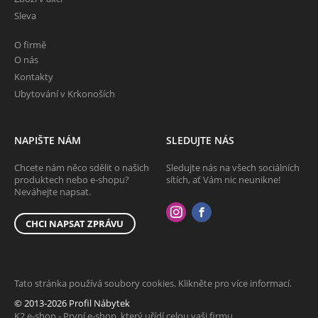
Sleva
O firmě
O nás
Kontakty
Ubytování v Krkonoších
NAPIŠTE NÁM
SLEDUJTE NÁS
Chcete nám něco sdělit o našich
Sledujte nás na všech sociálních
produktech nebo e-shopu?
sítích, ať Vám nic neunikne!
Neváhejte napsat.
CHCI NAPSAT ZPRÁVU
Tato stránka používá soubory cookies. Klikněte pro více informací.
© 2013-2026 Profil Nábytek
K2 e-shop - První e-shop, který uřídí celou vaši firmu.