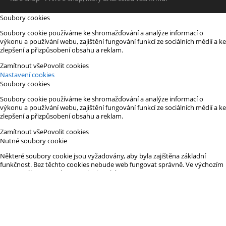
Soubory cookies
Soubory cookie používáme ke shromažďování a analýze informací o
výkonu a používání webu, zajištění fungování funkcí ze sociálních médií a ke
zlepšení a přizpůsobení obsahu a reklam.
Zamítnout vše
Povolit cookies
Nastavení cookies
Soubory cookies
Soubory cookie používáme ke shromažďování a analýze informací o
výkonu a používání webu, zajištění fungování funkcí ze sociálních médií a ke
zlepšení a přizpůsobení obsahu a reklam.
Zamítnout vše
Povolit cookies
Nutné soubory cookie
Některé soubory cookie jsou vyžadovány, aby byla zajištěna základní
funkčnost. Bez těchto cookies nebude web fungovat správně. Ve výchozím
nastavení jsou povoleny a nelze je zakázat.
Preferenční cookie
Preferenční soubory cookie umožňují, aby si webový server zapamatoval
informace, díky nimž přizpůsobil vzhledu nebo chování webu každému