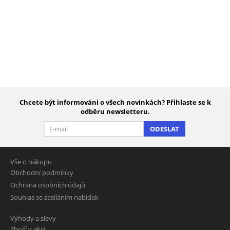
Chcete být informováni o všech novinkách? Přihlaste se k
odběru newsletteru.
ODESLAT
Vše o nákupu
Obchodní podmínky
Ochrana osobních údajů
Souhlas se zasíláním nabídek
Výhody a slevy
Zboží v akci