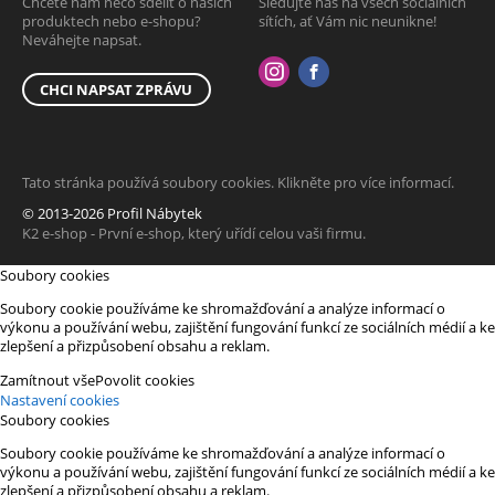
Chcete nám něco sdělit o našich
Sledujte nás na všech sociálních
produktech nebo e-shopu?
sítích, ať Vám nic neunikne!
Neváhejte napsat.
CHCI NAPSAT ZPRÁVU
Tato stránka používá soubory cookies. Klikněte pro více informací.
© 2013-2026 Profil Nábytek
K2 e-shop - První e-shop, který uřídí celou vaši firmu.
Soubory cookies
Soubory cookie používáme ke shromažďování a analýze informací o
výkonu a používání webu, zajištění fungování funkcí ze sociálních médií a ke
zlepšení a přizpůsobení obsahu a reklam.
Zamítnout vše
Povolit cookies
Nastavení cookies
Soubory cookies
Soubory cookie používáme ke shromažďování a analýze informací o
výkonu a používání webu, zajištění fungování funkcí ze sociálních médií a ke
zlepšení a přizpůsobení obsahu a reklam.