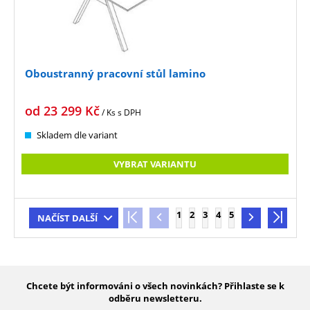
Oboustranný pracovní stůl lamino
od
23 299
Kč
/ Ks
s DPH
Skladem dle variant
VYBRAT VARIANTU
1
2
3
4
5
NAČÍST DALŠÍ
Chcete být informováni o všech novinkách? Přihlaste se k
odběru newsletteru.