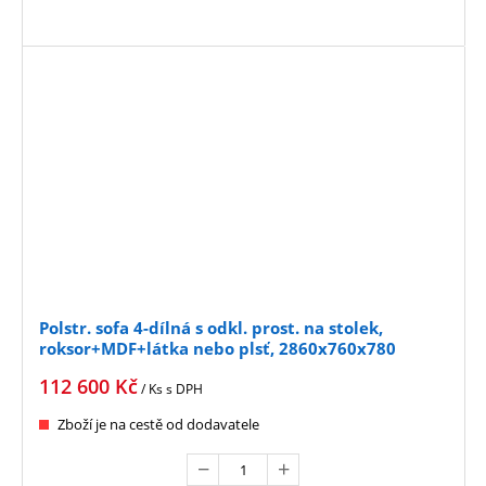
Polstr. sofa 4-dílná s odkl. prost. na stolek,
roksor+MDF+látka nebo plsť, 2860x760x780
112 600
Kč
/ Ks
s DPH
Zboží je na cestě od dodavatele