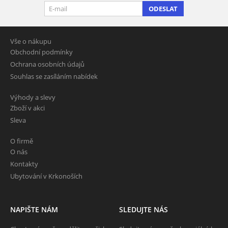
ODESLAT
Vše o nákupu
Obchodní podmínky
Ochrana osobních údajů
Souhlas se zasíláním nabídek
Výhody a slevy
Zboží v akci
Sleva
O firmě
O nás
Kontakty
Ubytování v Krkonoších
NAPIŠTE NÁM
SLEDUJTE NÁS