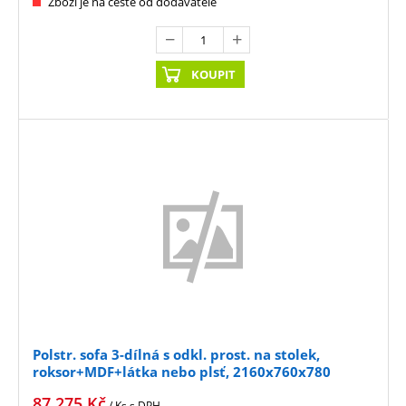
Zboží je na cestě od dodavatele
KOUPIT
Polstr. sofa 3-dílná s odkl. prost. na stolek,
roksor+MDF+látka nebo plsť, 2160x760x780
87 275
Kč
/ Ks
s DPH