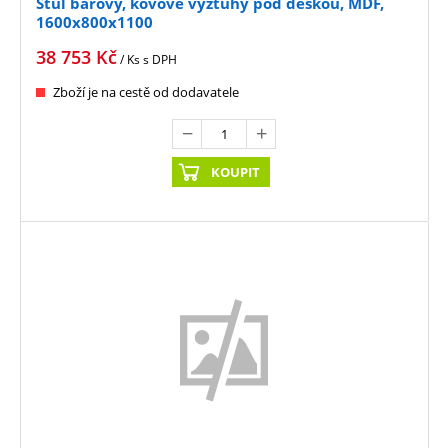
Stůl barový, kovové výztuhy pod deskou, MDF,
1600x800x1100
38 753
Kč
/ Ks
s DPH
Zboží je na cestě od dodavatele
KOUPIT